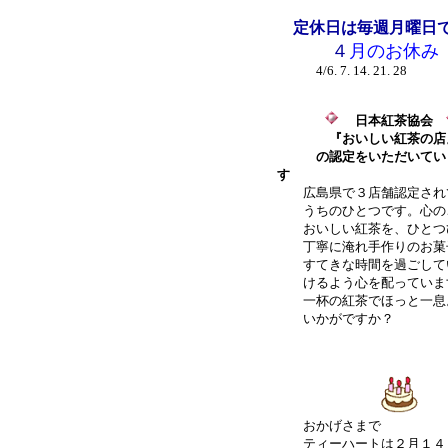
定休日は毎週月曜日
４
月のお休み
4/6. 7. 14. 21. 28
日本紅茶協会
『おいしい紅茶の店
の認定をいただいてい
す
広島県で３店舗認定され
うちのひとつで
す。心の
おいしい紅茶を、ひとつ
丁寧に淹れ手作りのお菓
すてきな時間を過ごして
けるよう心を配っていま
一杯の紅茶でほっと一息
いかがですか？
おかげさまで
ティーハートは２月１４