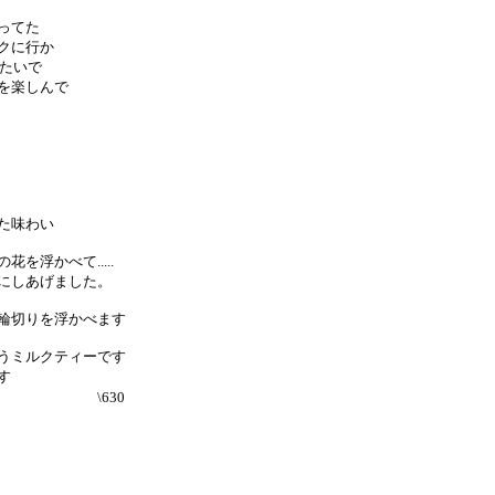
ってた
クに行か
みたいで
を楽しんで
味わい
べて.....
げました。
切りを浮かべます
うミルクティーです
す
\630