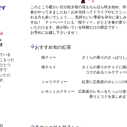
このところ暖かい日が続き桜の花もちらほら咲き始め、待
です
春がやってきましたね！お弁当持ってドライブやピクニッ
れる方も多いでしょう.....。気持ちいい季節を存分に楽し
すね！ ティーハートにも「桜ティー」がとどき春の香り
いただけます。桜が咲いている時期だけの限定です！
お早めにお越し下さいませ！
』
ま
おすすめ旬の紅茶
ている
桜ティー さくらの香りのさっぱりした
こもった
ひとつ
桜チャイ さくらの香りのチャイに桜の花を浮か
子で
コクのあるミルクティーにしあ
いただ
す。
シャリマティー 紅茶に広島産のオレンジの輪
。
レモンミルクティー 広島産のレモンをたっぷり使
香りとコクを楽しめま
日