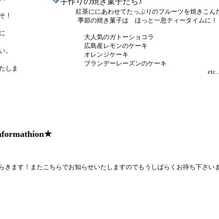
手作りの焼き菓子たち♪
。
紅茶ににあわせてたっぷりのフルーツを焼きこん
そ！
季節の焼き菓子は ほっと一息ティータイムに
！
す！
に
大人気のガトーショコラ
広島産レモンのケーキ
い。
オレンジケーキ
ブランデーレーズンのケーキ
たしま
etc...........\
nformathion★
らきます！またこちらでお知らせいたしますのでもうしばらくお待ち下さい